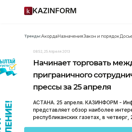
KAZINFORM
Акорда
Назначения
Закон и порядок
Дось
Тренды:
08:52, 25 Апреля 2013
Начинает торговать ме
приграничного сотруднич
прессы за 25 апреля
АСТАНА. 25 апреля. КАЗИНФОРМ - Ин
представляет обзор наиболее интер
республиканских газетах, в четверг, 