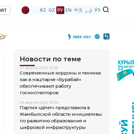
KZ
QZ
РУ
EN
中文
ق ز
ЎЗ
ORT
Новости по теме
07 августа 2026, 15:38
Современные кордоны и техника:
как в нацпарке «Бурабай»
обеспечивают работу
госинспекторов
06 августа 2026, 19:36
Партия «Әділет» представила в
Жамбылской области инициативы
по развитию образования и
цифровой инфраструктуры