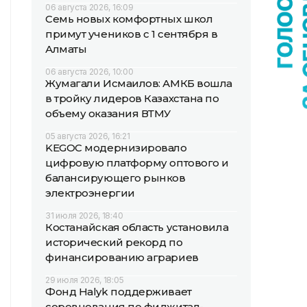
06 августа 2026, 16:09
Семь новых комфортных школ
примут учеников с 1 сентября в
Алматы
06 августа 2026, 10:00
Жумагали Исмаилов: АМКБ вошла
в тройку лидеров Казахстана по
объему оказания ВТМУ
05 августа 2026, 16:21
KEGOC модернизировало
цифровую платформу оптового и
балансирующего рынков
электроэнергии
31 июля 2026, 18:40
Костанайская область установила
исторический рекорд по
финансированию аграриев
29 июля 2026, 18:05
Фонд Halyk поддерживает
соревнования по фиджитал-