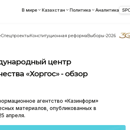
В мире
Казахстан
Политика
Аналитика
SP
е
Спецпроекты
Конституционная реформа
Выборы-2026
ждународный центр
ества «Хоргос» - обзор
формационное агентство «Казинформ»
есных материалов, опубликованных в
25 апреля.