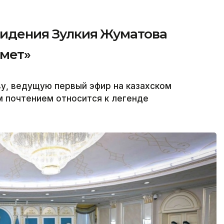
видения Зулкия Жуматова
рмет»
у, ведущую первый эфир на казахском
м почтением относится к легенде