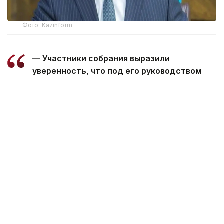
Фото: Kazinform
— Участники собрания выразили
уверенность, что под его руководством
Ассоциация продолжит
последовательную работу
по консолидации отраслевых интересов,
развитию диалога государства и бизнеса
и укреплению позиций энергетического
комплекса Казахстана, — говорится
в сообщении.
Болат Акчулаков возглавлял Kazenergy с февраля
2025 года. На собрании было отмечено, что
в период его руководства Ассоциация укрепила
статус ведущей отраслевой площадки