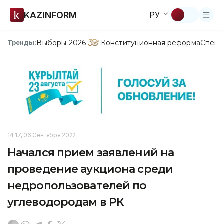
KAZINFORM
РУ
Выборы-2026
Конституционная реформа
Спецп
Тренды:
14:17, 06 Сентября 2022
Начался прием заявлений на
проведение аукциона среди
недропользователей по
углеводородам в РК