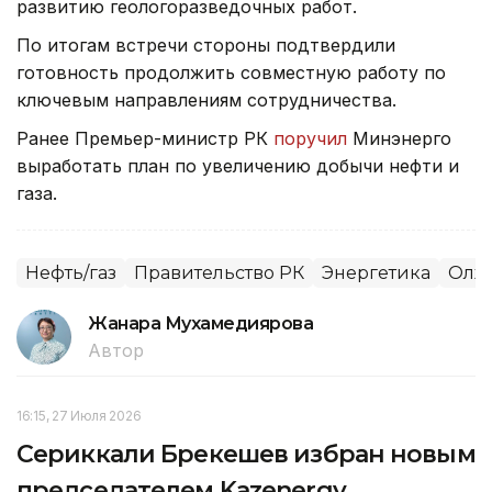
развитию геологоразведочных работ.
По итогам встречи стороны подтвердили
готовность продолжить совместную работу по
ключевым направлениям сотрудничества.
Ранее Премьер-министр РК
поручил
Минэнерго
выработать план по увеличению добычи нефти и
газа.
Нефть/газ
Правительство РК
Энергетика
Олжа
Жанара Мухамедиярова
Автор
16:15, 27 Июля 2026
Сериккали Брекешев избран новым
председателем Kazenergy