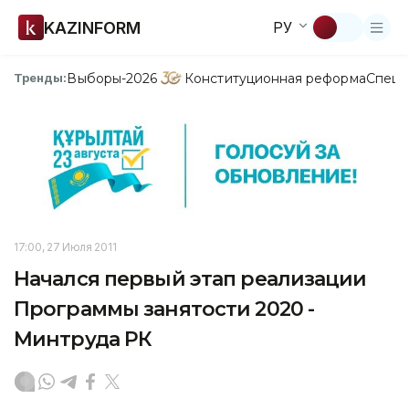
KAZINFORM
РУ
Выборы-2026
Конституционная реформа
Спецп
Тренды:
17:00, 27 Июля 2011
Начался первый этап реализации
Программы занятости 2020 -
Минтруда РК