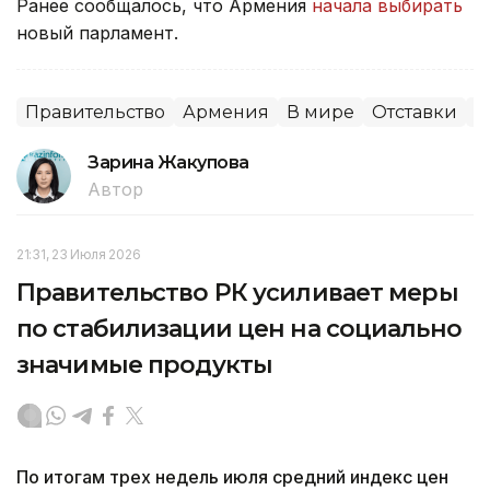
Ранее сообщалось, что Армения
начала выбирать
новый парламент.
Правительство
Армения
В мире
Отставки
П
Зарина Жакупова
Автор
21:31, 23 Июля 2026
Правительство РК усиливает меры
по стабилизации цен на социально
значимые продукты
По итогам трех недель июля средний индекс цен