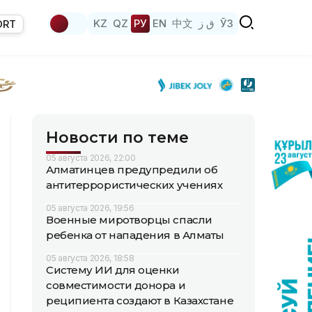
KZ
QZ
РУ
EN
中文
ق ز
ЎЗ
ORT
Новости по теме
05 августа 2026, 22:00
Алматинцев предупредили об
антитеррористических учениях
05 августа 2026, 19:56
Военные миротворцы спасли
ребенка от нападения в Алматы
05 августа 2026, 18:58
Систему ИИ для оценки
совместимости донора и
реципиента создают в Казахстане