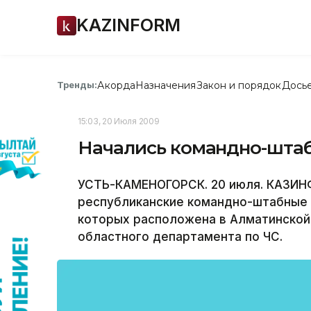
KAZINFORM
Акорда
Назначения
Закон и порядок
Дось
Тренды:
15:03, 20 Июля 2009
Начались командно-штаб
УСТЬ-КАМЕНОГОРСК. 20 июля. КАЗИНФ
республиканские командно-штабные 
которых расположена в Алматинской
областного департамента по ЧС.