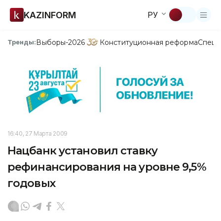
KAZINFORM
РУ
Выборы-2026
Конституционная реформа
Спецп
Тренды:
16:40, 27 Марта 2009
Нацбанк установил ставку
рефинансирования на уровне 9,5%
годовых