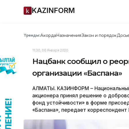
KAZINFORM
Акорда
Назначения
Закон и порядок
Дось
Тренды:
11:30, 06 Января 2020
Нацбанк сообщил о реор
организации «Баспана»
АЛМАТЫ. КАЗИНФОРМ – Национальный 
акционера принял решение о доброво
фонд устойчивости» в форме присоед
«Баспана», передает корреспондент