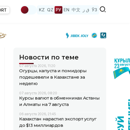
KZ
QZ
РУ
EN
中文
ق ز
ЎЗ
ORT
Новости по теме
07 августа 2026, 11:20
Огурцы, капуста и помидоры
подешевели в Казахстане за
неделю
07 августа 2026, 08:20
Курсы валют в обменниках Астаны
и Алматы на 7 августа
06 августа 2026, 21:45
Казахстан нарастил экспорт услуг
до $13 миллиардов