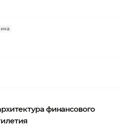
мика
архитектура финансового
тилетия