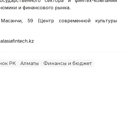
осударственного сектора и финтех-компаний
номики и финансового рынка.
Масанчи, 59 (Центр современной культуры
alasiafintech.kz
нок РК
Алматы
Финансы и бюджет