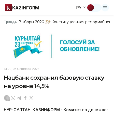
KAZINFORM
РУ
Выборы-2026
Конституционная реформа
Спецп
Тренды:
14:20, 05 Сентября 2022
Нацбанк сохранил базовую ставку
на уровне 14,5%
НУР-СУЛТАН. КАЗИНФОРМ - Комитет по денежно-