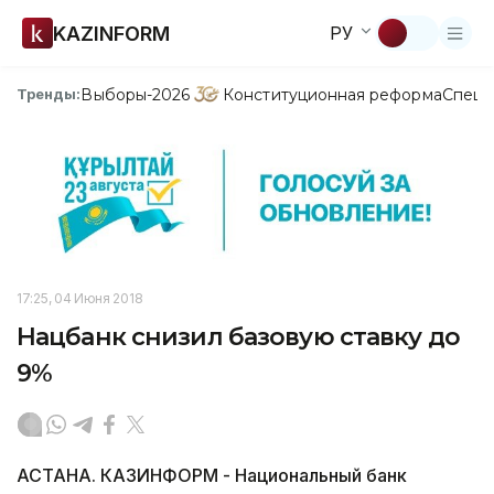
KAZINFORM
РУ
Выборы-2026
Конституционная реформа
Спецп
Тренды:
17:25, 04 Июня 2018
Нацбанк снизил базовую ставку до
9%
АСТАНА. КАЗИНФОРМ - Национальный банк