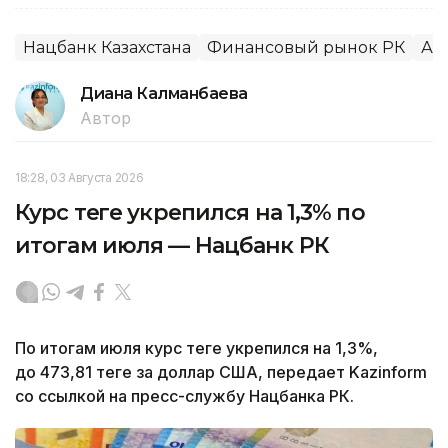
Нацбанк Казахстана
Финансовый рынок РК
Ал
Диана Калманбаева
Автор
18:28, 03 Августа 2026
Курс теңге укрепился на 1,3% по
итогам июля — Нацбанк РК
По итогам июля курс теңге укрепился на 1,3%,
до 473,81 теңге за доллар США, передает Kazinform
со ссылкой на пресс-службу Нацбанка РК.