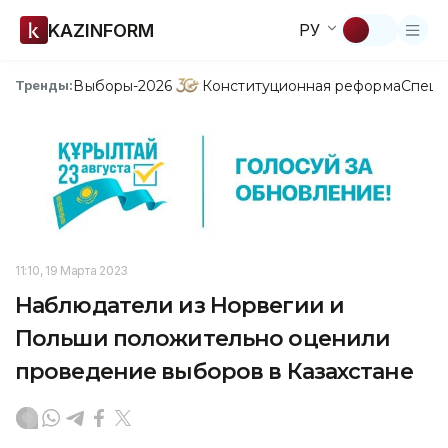
KAZINFORM
РУ
Выборы-2026
Конституционная реформа
Спецп
Тренды:
11:10, 19 Марта 2023
Наблюдатели из Норвегии и
Польши положительно оценили
проведение выборов в Казахстане