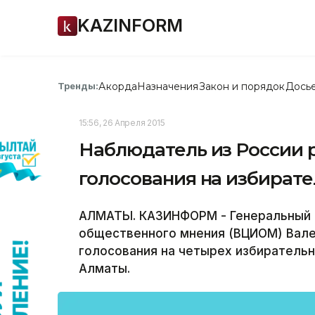
KAZINFORM
Акорда
Назначения
Закон и порядок
Дось
Тренды:
15:56, 26 Апреля 2015
Наблюдатель из России 
голосования на избирате
АЛМАТЫ. КАЗИНФОРМ - Генеральный д
общественного мнения (ВЦИОМ) Вале
голосования на четырех избирательн
Алматы.