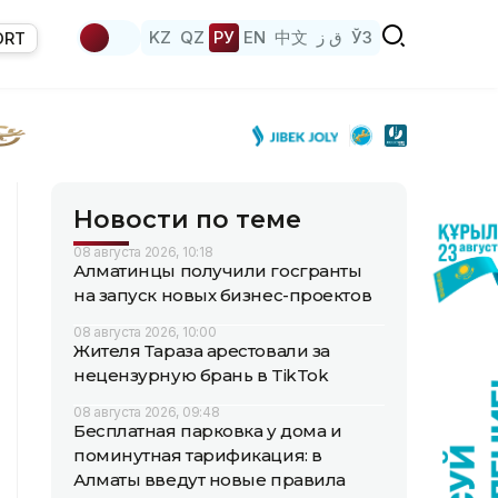
KZ
QZ
РУ
EN
中文
ق ز
ЎЗ
ORT
Новости по теме
08 августа 2026, 10:18
Алматинцы получили госгранты
на запуск новых бизнес-проектов
08 августа 2026, 10:00
Жителя Тараза арестовали за
нецензурную брань в TikTok
08 августа 2026, 09:48
Бесплатная парковка у дома и
поминутная тарификация: в
Алматы введут новые правила