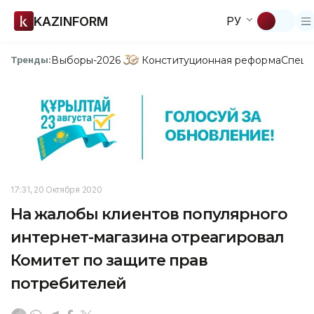
KAZINFORM
РУ
Выборы-2026
Конституционная реформа
Спецп
Тренды:
17:31, 20 Октября 2020
На жалобы клиентов популярного
интернет-магазина отреагировал
Комитет по защите прав
потребителей