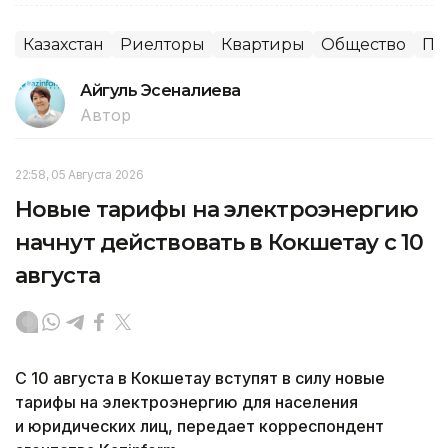
Казахстан
Риелторы
Квартиры
Общество
По
Айгуль Эсеналиева
Автор
22:58, 05 Августа 2026
Новые тарифы на электроэнергию
начнут действовать в Кокшетау с 10
августа
С 10 августа в Кокшетау вступят в силу новые
тарифы на электроэнергию для населения
и юридических лиц, передает корреспондент