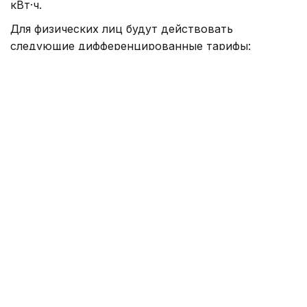
кВт·ч.
Для физических лиц будут действовать
следующие дифференцированные тарифы:
30,83 теңге за кВт·ч
— при потреблении до 100
кВт·ч на человека в месяц;
39,13 теңге за кВт·ч
— при потреблении от 101
до 190 кВт·ч;
48,91 теңге за кВт·ч
— при потреблении свыше
191 кВт·ч.
Для юридических лиц и бюджетных организаций
тариф составит 65,46 теңге за кВт·ч.
Производители социально значимых
продовольственных товаров, организации
Управления делами Президента РК, а также
потребители, расположенные на территории
социальных, экономических и индустриальных