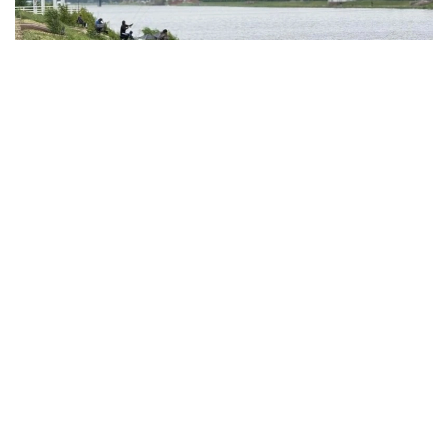
Фото: акимат Астаны
По данным ведомства, ребёнок по
неосторожности зацепил голову рыболовным
крючком. Находившиеся поблизости спасатели,
дежурившие на модульной капсуле, оперативно
оказали пострадавшему первую помощь до
прибытия бригады скорой медицинской помощи.