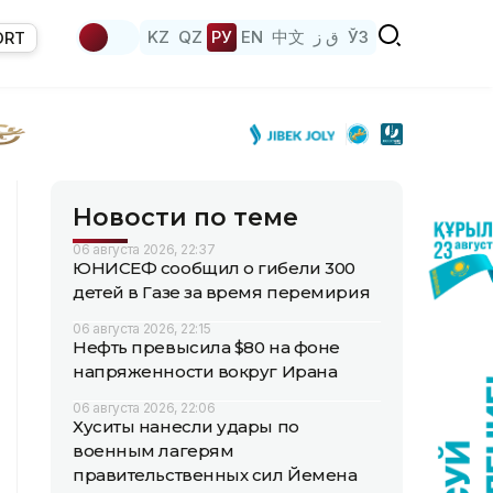
KZ
QZ
РУ
EN
中文
ق ز
ЎЗ
ORT
Новости по теме
06 августа 2026, 22:37
ЮНИСЕФ сообщил о гибели 300
детей в Газе за время перемирия
06 августа 2026, 22:15
Нефть превысила $80 на фоне
напряженности вокруг Ирана
06 августа 2026, 22:06
Хуситы нанесли удары по
военным лагерям
правительственных сил Йемена