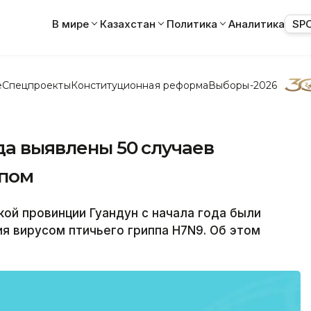
В мире
Казахстан
Политика
Аналитика
SP
е
Спецпроекты
Конституционная реформа
Выборы-2026
ода выявлены 50 случаев
ппом
ой провинции Гуандун с начала года были
я вирусом птичьего гриппа H7N9. Об этом