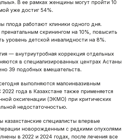
лығы». В ее рамках женщины могут пройти 10
мой уже достиг 54%.
ны плода работают клиники одного дня.
т пренатальным скринингом на 10%, повысить
ть уровень детской инвалидности на 8%.
ргия — внутриутробная коррекция отдельных
лняются в специализированных центрах Астаны
ено 39 подобных вмешательств.
сегодня выполняются малоинвазивным
 2022 года в Казахстане также применяется
нной оксигенации (ЭКМО) при критических
ельной недостаточностью.
ы казахстанские специалисты впервые
операции новорожденным с редкими опухолями
нены в 2022 и 2024 годах, после лечения все