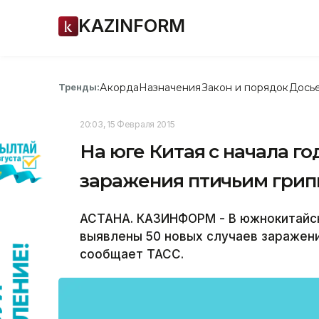
KAZINFORM
Акорда
Назначения
Закон и порядок
Дось
Тренды:
20:03, 15 Февраля 2015
На юге Китая с начала г
заражения птичьим гри
АСТАНА. КАЗИНФОРМ - В южнокитайск
выявлены 50 новых случаев заражени
сообщает ТАСС.