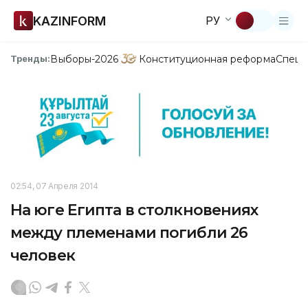
KAZINFORM
РУ
Выборы-2026
Конституционная реформа
Спецп
Тренды:
02:54, 07 Апреля 2014
На юге Египта в столкновениях
между племенами погибли 26
человек