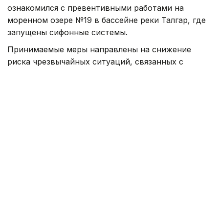
ознакомился с превентивными работами на
моренном озере №19 в бассейне реки Талгар, где
запущены сифонные системы.
Принимаемые меры направлены на снижение
риска чрезвычайных ситуаций, связанных с
селевыми явлениями, а также повышение
безопасности населения, объектов
инфраструктуры и территорий, подверженных
селевой опасности.
В МЧС отмечают, что сочетание круглосуточного
наблюдения, автоматизированного контроля и
современных средств связи позволит повысить
эффективность раннего выявления угроз и
своевременного реагирования на возможные
селевые процессы.
Напомним, центр исследований землетрясений
Казахстана и Китая
откроют
в Алматы.