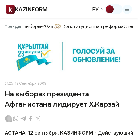
KAZINFORM
РУ
Выборы-2026
Конституционная реформа
Спецп
Тренды:
21:25, 12 Сентября 2009
На выборах президента
Афганистана лидирует Х.Карзай
АСТАНА. 12 сентября. КАЗИНФОРМ - Действующий