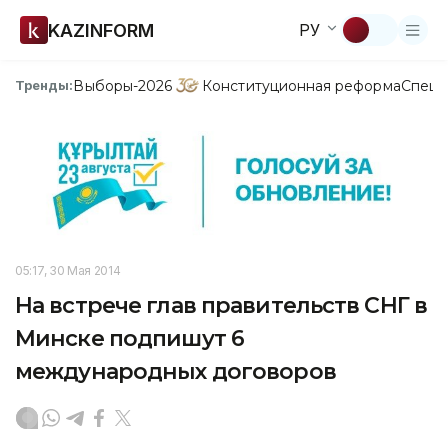
KAZINFORM
РУ
Выборы-2026
Конституционная реформа
Спецп
Тренды:
05:17, 30 Мая 2014
На встрече глав правительств СНГ в
Минске подпишут 6
международных договоров