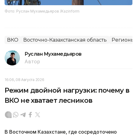
Фото: Руслан Мухамедьяров /Kazinform
ВКО
Восточно-Казахстанская область
Регионы 
Руслан Мухамедьяров
Автор
16:06, 08 Августа 2026
Режим двойной нагрузки: почему в
ВКО не хватает лесников
В Восточном Казахстане, где сосредоточено