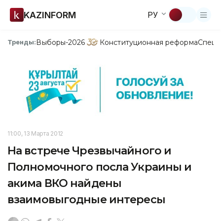
KAZINFORM
РУ
Выборы-2026
Конституционная реформа
Спецп
Тренды:
11:00, 13 Марта 2012
На встрече Чрезвычайного и
Полномочного посла Украины и
акима ВКО найдены
взаимовыгодные интересы