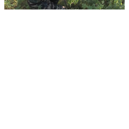
Фото: Руслан Мухамедьяров /Kazinform
Лесные богатства края — в руках чуть
больше тысячи человек
Восточный Казахстан считается одним из самых
зеленых регионов страны. Именно здесь
сосредоточено больше 40% всех хвойных лесов
республики. Лесники ежедневно патрулируют
огромные территории, а это около 3 млн
гектаров, следят за пожарной безопасностью,
выявляют незаконные вырубки, проводят
лесовосстановление и санитарные мероприятия.
Именно они первыми обнаруживают возгорания,