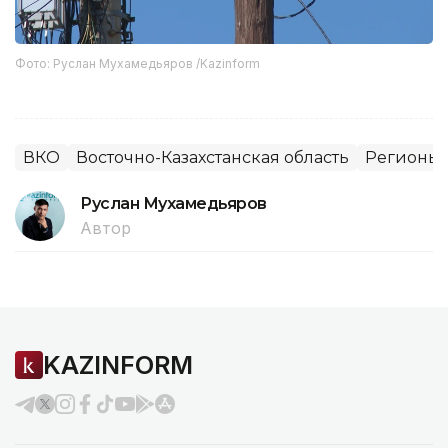
Фото: Руслан Мухамедьяров /Kazinform
ВКО
Восточно-Казахстанская область
Регионы 
Руслан Мухамедьяров
Автор
KAZINFORM