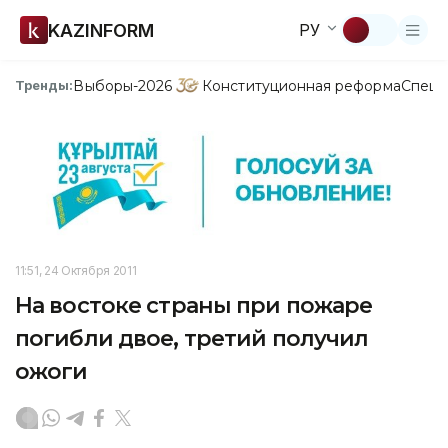
KAZINFORM
РУ
Выборы-2026
Конституционная реформа
Спецп
Тренды:
11:51, 24 Октября 2011
На востоке страны при пожаре
погибли двое, третий получил
ожоги