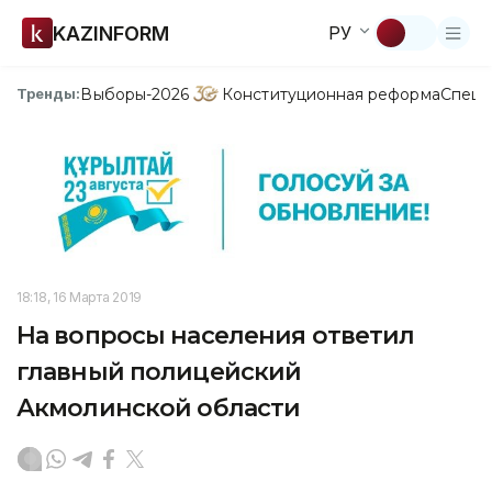
KAZINFORM
РУ
Выборы-2026
Конституционная реформа
Спецп
Тренды:
18:18, 16 Марта 2019
На вопросы населения ответил
главный полицейский
Акмолинской области