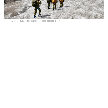
Фото: Министерство обороны РК
Кто может стать военным альпинистом?
Военные альпинисты — это военнослужащие,
специализирующиеся на выполнении боевых
задач в горной местности и подготовке личного
состава по специальной горной подготовке.
— Военнослужащие, прошедшие
специальную квалификационную
подготовку по горной подготовке,
проходят службу в различных воинских
частях страны, организуют боевую
подготовку в горной местности и