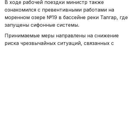
В ходе рабочей поездки министр также
ознакомился с превентивными работами на
моренном озере №19 в бассейне реки Талгар, где
запущены сифонные системы.
Принимаемые меры направлены на снижение
риска чрезвычайных ситуаций, связанных с
селевыми явлениями, а также повышение
безопасности населения, объектов
инфраструктуры и территорий, подверженных
селевой опасности.
В МЧС отмечают, что сочетание круглосуточного
наблюдения, автоматизированного контроля и
современных средств связи позволит повысить
эффективность раннего выявления угроз и
своевременного реагирования на возможные
селевые процессы.
Напомним, центр исследований землетрясений