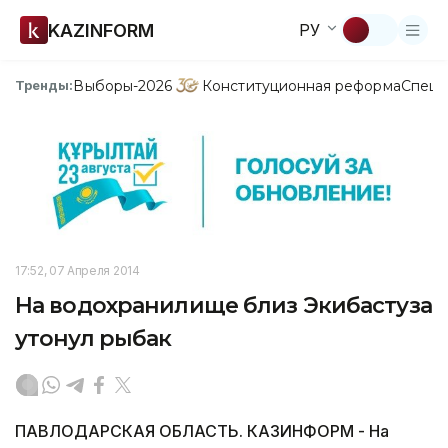
KAZINFORM
РУ
Выборы-2026
Конституционная реформа
Спецп
Тренды:
17:52, 07 Апреля 2014
На водохранилище близ Экибастуза
утонул рыбак
ПАВЛОДАРСКАЯ ОБЛАСТЬ. КАЗИНФОРМ - На