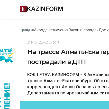
KAZINFORM
Акорда
Назначения
Закон и порядок
Дось
Тренды:
21:14, 24 Декабря 2015
На трассе Алматы-Екатер
пострадали в ДТП
КОКШЕТАУ. КАЗИНФОРМ - В Акмолинск
трассе Алматы-Екатеринбург. Об эт
корреспондент Аслан Оспанов со сс
Департамента по чрезвычайным ситу