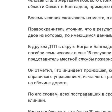
человек стали жертвами лобового столк
области Силхет в Бангладеш, примерно 
Восемь человек скончались на месте, а 
Правоохранитель уточнил, что в результ
двое из которых, по имеющимся данным,
В другом ДТП в округе Богра в Бангладе
погибли семь человек и еще 15 получил
представитель местной службы пожарно
Он отметил, что инцидент произошел, к
справился с управлением, из-за чего тр
на обочине дороги.
По его словам, всех пострадавших в ср
клиники.
Ранее сообщалось, что более 10 челове