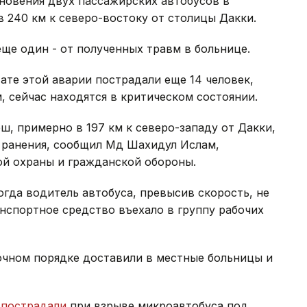
новения двух пассажирских автобусов в
в 240 км к северо-востоку от столицы Дакки.
еще один - от полученных травм в больнице.
ате этой аварии пострадали еще 14 человек,
 сейчас находятся в критическом состоянии.
ш, примерно в 197 км к северо-западу от Дакки,
и ранения, сообщил Мд Шахидул Ислам,
й охраны и гражданской обороны.
огда водитель автобуса, превысив скорость, не
анспортное средство въехало в группу рабочих
очном порядке доставили в местные больницы и
к
пострадали
при взрыве микроавтобуса под