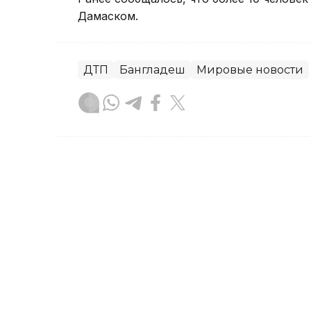
Дамаском.
ДТП
Бангладеш
Мировые новости
Гульжан Тасмаганбетова
Автор
13:36, 07 Августа 2026
Суд рассмотрел апелляц
смертельном ДТП в Алм