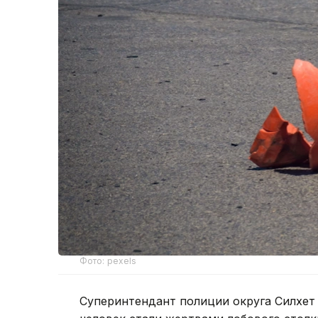
Фото: pexels
Суперинтендант полиции округа Силхет