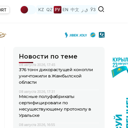
KZ
QZ
РУ
EN
中文
ق ز
ЎЗ
ORT
Новости по теме
08 августа 2026, 17:45
376 тонн дикорастущей конопли
уничтожили в Жамбылской
области
08 августа 2026, 17:31
Мясные полуфабрикаты
сертифицировали по
несуществующему протоколу в
Уральске
08 августа 2026, 16:55