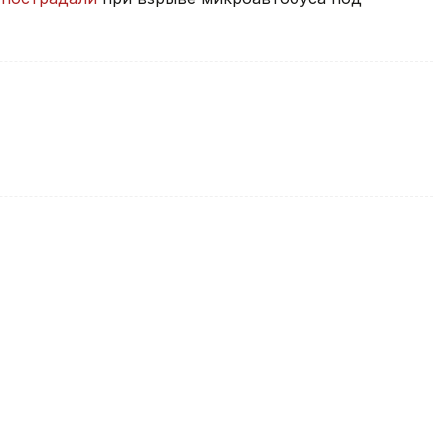
ию по делу Александра Пака о
аты