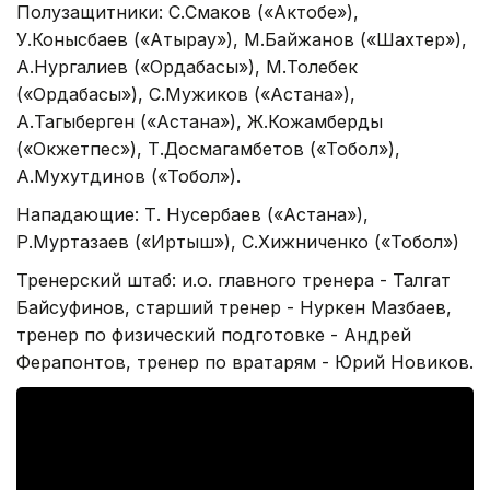
Полузащитники: С.Смаков («Актобе»),
У.Конысбаев («Атырау»), М.Байжанов («Шахтер»),
А.Нургалиев («Ордабасы»), М.Толебек
(«Ордабасы»), С.Мужиков («Астана»),
А.Тагыберген («Астана»), Ж.Кожамберды
(«Окжетпес»), Т.Досмагамбетов («Тобол»),
А.Мухутдинов («Тобол»).
Нападающие: Т. Нусербаев («Астана»),
Р.Муртазаев («Иртыш»), С.Хижниченко («Тобол»)
Тренерский штаб: и.о. главного тренера - Талгат
Байсуфинов, старший тренер - Нуркен Мазбаев,
тренер по физический подготовке - Андрей
Ферапонтов, тренер по вратарям - Юрий Новиков.