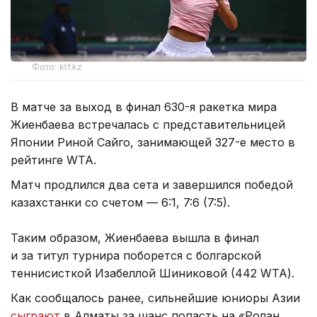
Фото: ktf.kz
В матче за выход в финал 630-я ракетка мира
Жиенбаева встречалась с представительницей
Японии Риной Сайго, занимающей 327-е место в
рейтинге WTA.
Матч продлился два сета и завершился победой
казахстанки со счетом — 6:1, 7:6 (7:5).
Таким образом, Жиенбаева вышла в финал
и за титул турнира поборется с болгарской
теннисисткой Изабеллой Шиниковой (442 WTA).
Как сообщалось ранее, сильнейшие юниоры Азии
сыграют
в Алматы за шанс попасть на «Ролан