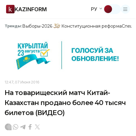
KAZINFORM
РУ
Выборы-2026
Конституционная реформа
Спецп
Тренды:
12:47, 07 Июня 2016
На товарищеский матч Китай-
Казахстан продано более 40 тысяч
билетов (ВИДЕО)