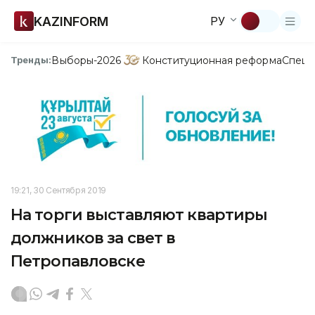
KAZINFORM
РУ
Выборы-2026
Конституционная реформа
Спецп
Тренды:
19:21, 30 Сентября 2019
На торги выставляют квартиры
должников за свет в
Петропавловске