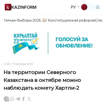
KAZINFORM
РУ
Выборы-2026
Конституционная реформа
Спецп
Тренды:
12:45, 11 Октября 2010
На территории Северного
Казахстана в октябре можно
наблюдать комету Хартли-2