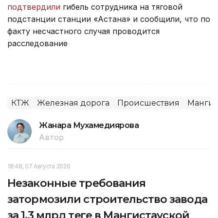
подтвердили
гибель сотрудника на тяговой
подстанции станции «Астана» и сообщили, что по
факту несчастного случая проводится
расследование
КТЖ
Железная дорога
Происшествия
Мангис
Жанара Мухамедиярова
Автор
18:48, 07 Августа 2026
Незаконные требования
затормозили строительство завода
за 1,3 млрд теңге в Мангистауской