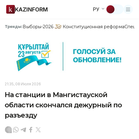
KAZINFORM
РУ
Выборы-2026
Конституционная реформа
Спецп
Тренды:
21:35, 08 Июля 2026
На станции в Мангистауской
области скончался дежурный по
разъезду