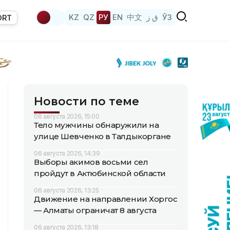
KZ
QZ
РУ
EN
中文
ق ز
ЎЗ
ORT
Новости по теме
06 августа 2026, 15:00
Тело мужчины обнаружили на
улице Шевченко в Талдыкоргане
06 августа 2026, 14:39
Выборы акимов восьми сел
пройдут в Актюбинской области
06 августа 2026, 13:25
Движение на направлении Хоргос
— Алматы ограничат 8 августа
06 августа 2026, 13:18