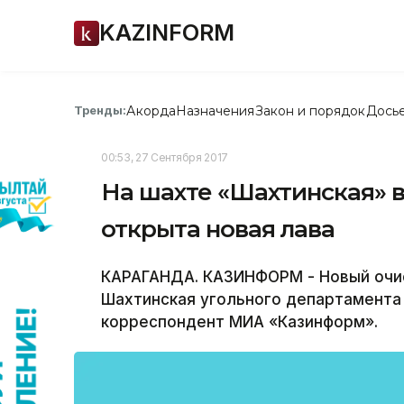
KAZINFORM
Акорда
Назначения
Закон и порядок
Дось
Тренды:
00:53, 27 Сентября 2017
На шахте «Шахтинская» 
открыта новая лава
КАРАГАНДА. КАЗИНФОРМ - Новый очис
Шахтинская угольного департамента
корреспондент МИА «Казинформ».