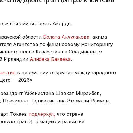
реча лидеров стран Центральной Азии
ась с серии встреч в Акорде.
ырауской области
Болата Акчулакова
, акима
ателя Агентства по финансовому мониторингу
аченного посла Казахстана в Соединенном
ой Ирландии
Алибека Бакаева
.
частие
в церемонии открытия международного
щего — 2026».
Президент Узбекистана Шавкат Мирзиёев,
, Президент Таджикистана Эмомали Рахмон.
март Токаев
подчеркул,
что страна
фровую трансформацию и развитие