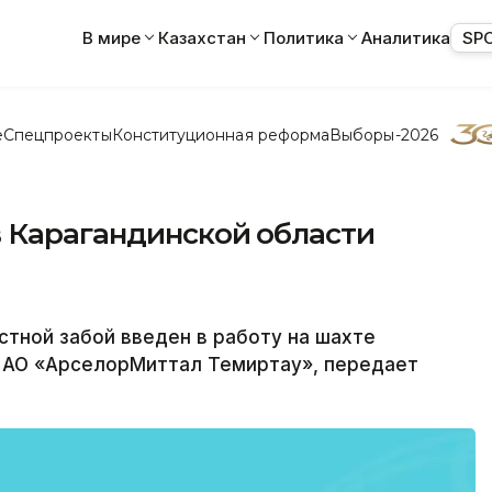
В мире
Казахстан
Политика
Аналитика
SP
е
Спецпроекты
Конституционная реформа
Выборы-2026
в Карагандинской области
тной забой введен в работу на шахте
 АО «АрселорМиттал Темиртау», передает