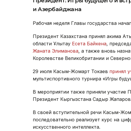
Президент: Игры будущего и вст
и Азербайджана
Рабочая неделя Главы государства начал
Президент Казахстана принял акима Ат
области Ұлытау
Есета Байкена
, председ
Жаната Элиманова
, а также вновь назн
Королевстве Великобритании и Северн
29 июля Касым-Жомарт Токаев
принял у
мультиспортивного турнира «Игры буду
В мероприятии также приняли участие 
Президент Кыргызстана Садыр Жапаров
В своей вступительной речи Касым-Жо
последовательно реализует курс на ци
искусственного интеллекта.