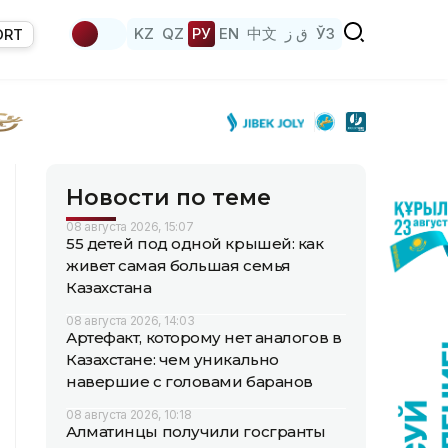
KZ
QZ
РУ
EN
中文
ق ز
ЎЗ
ORT
Новости по теме
08 августа 2026, 15:07
55 детей под одной крышей: как
живет самая большая семья
Казахстана
08 августа 2026, 14:03
Артефакт, которому нет аналогов в
Казахстане: чем уникально
навершие с головами баранов
08 августа 2026, 10:18
Алматинцы получили госгранты