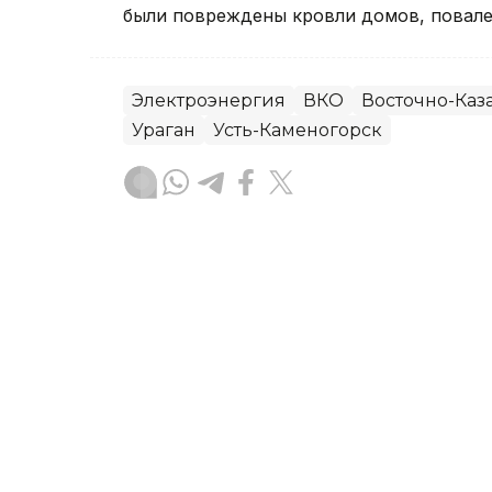
были повреждены кровли домов, повале
Электроэнергия
ВКО
Восточно-Каза
Ураган
Усть-Каменогорск
Руслан Мухамедьяров
Автор
08:30, 06 Августа 2026
Ребенок пострадал во вр
Астане