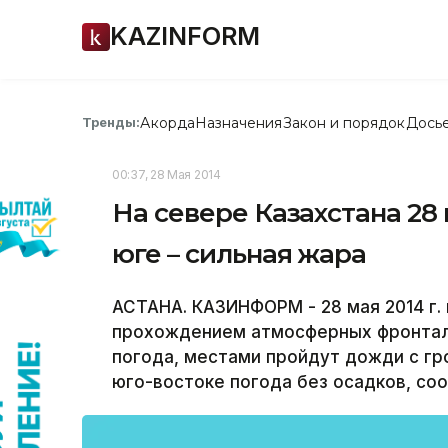
KAZINFORM
Акорда
Назначения
Закон и порядок
Дось
Тренды:
00:37, 28 Мая 2014
На севере Казахстана 28
юге – сильная жара
АСТАНА. КАЗИНФОРМ - 28 мая 2014 г.
прохождением атмосферных фронтал
погода, местами пройдут дожди с гро
юго-востоке погода без осадков, со