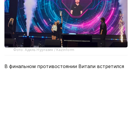
Фото: Адиль Нуртазин / Kazinform
В финальном противостоянии Витали встретился
с представительницей Франции Линой и одержал
победу со счетом 2:1. Аргентинец выиграл первый
и решающий третий раунды, завоевав золотую
медаль турнира.
В матче за третье место Сергей Майта оказался
сильнее Ивана Власова, завершив встречу
со счетом 2:0, и стал бронзовым призером
соревнований.