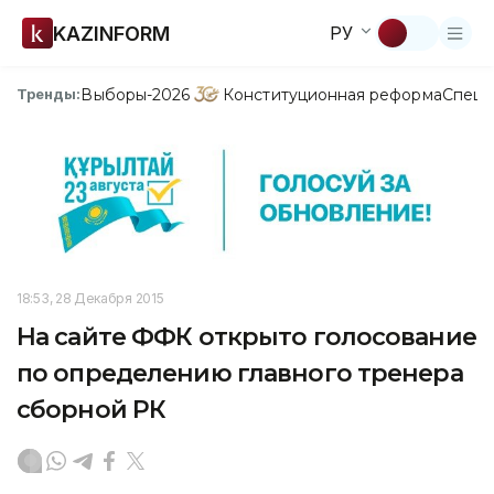
KAZINFORM
РУ
Выборы-2026
Конституционная реформа
Спецп
Тренды:
18:53, 28 Декабря 2015
На сайте ФФК открыто голосование
по определению главного тренера
сборной РК