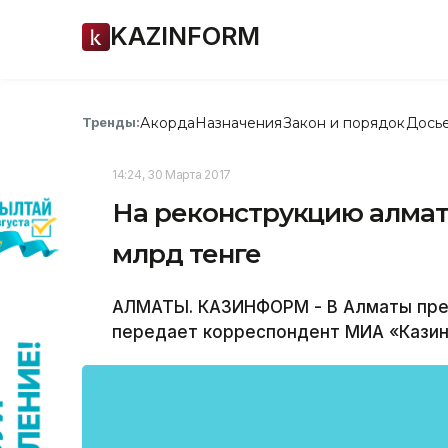
KAZINFORM
Акорда
Назначения
Закон и порядок
Дось
Тренды:
14:24, 30 Марта 2017
На реконструкцию алмат
млрд тенге
АЛМАТЫ. КАЗИНФОРМ - В Алматы през
передает корреспондент МИА «Кази