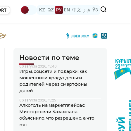
KZ
QZ
РУ
EN
中文
ق ز
ЎЗ
ORT
Новости по теме
06 августа 2026, 15:40
Игры, соцсети и подарки: как
мошенники крадут деньги
родителей через смартфоны
детей
06 августа 2026, 15:25
Алкоголь на маркетплейсах:
Минторговли Казахстана
объяснило, что разрешено, а что
нет