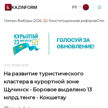
KAZINFORM
РУ
Выборы-2026
Конституционная реформа
Спецп
Тренды:
11:29, 18 Мая 2009
На развитие туристического
кластера в курортной зоне
Щучинск - Боровое выделено 13
млрд.тенге - Кокшетау