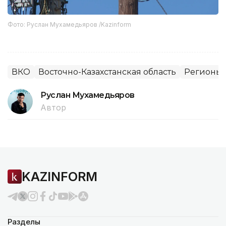
Фото: Руслан Мухамедьяров /Kazinform
ВКО
Восточно-Казахстанская область
Регионы 
Руслан Мухамедьяров
Автор
KAZINFORM
Разделы