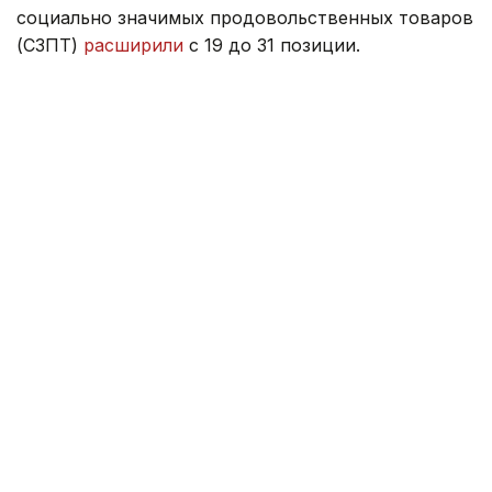
социально значимых продовольственных товаров
(СЗПТ)
расширили
с 19 до 31 позиции.
Ранее министр торговли ответил, как цены
на топливо и возможное повышение тарифов
на электроэнергию
могут повлиять
на стоимость
продуктов питания.
Правительство
Серик Жумангарин
Казахстан
Зарина Жакупова
Автор
12:47, 22 Июля 2026
Новое правительство Молдовы
официально вступило в должность