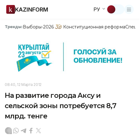
KAZINFORM
РУ
Выборы-2026
Конституционная реформа
Спецп
Тренды:
08:40, 12 Марта 2012
На развитие города Аксу и
сельской зоны потребуется 8,7
млрд. тенге