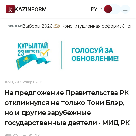
KAZINFORM
РУ
Выборы-2026
Конституционная реформа
Спецп
Тренды:
18:41, 24 Октября 2011
На предложение Правительства РК
откликнулся не только Тони Блэр,
но и другие зарубежные
государственные деятели - МИД РК