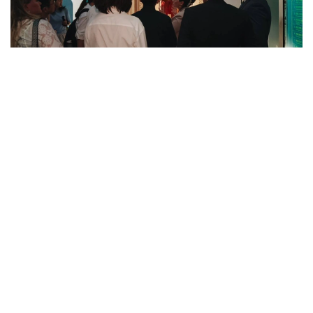
Фото: Национальный центральный музей РК
В церемонии открытия приняли участие
Генеральный консул Казахстана в Шанхае Нурлан
Аккошкаров, представители Казахского
культурного центра в Пекине, руководство
Национального центрального музея Республики
Казахстан, директора китайских музеев, ученые,
археологи и культурологи.
Экспозиция разделена на три тематических блока,
охватывающих период от эпохи бронзы
до Средневековья. Посетители могут увидеть
ювелирные изделия, предметы вооружения,
орудия труда, культовые атрибуты, образцы