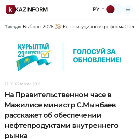
KAZINFORM
РУ
Выборы-2026
Конституционная реформа
Спецп
Тренды:
17:31, 02 Марта 2012
На Правительственном часе в
Мажилисе министр С.Мынбаев
расскажет об обеспечении
нефтепродуктами внутреннего
рынка