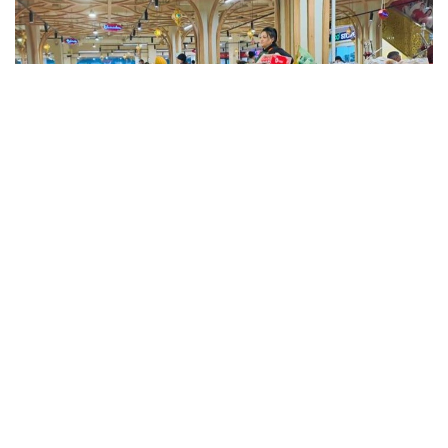
Фото: Kazinform
Такие данные были озвучены на совещании
по вопросам стабилизации цен на социально
значимые продовольственные товары и инфляции
под председательством заместителя Премьер-
министра — министра национальной экономики
Серика Жумангарина.
Как было отмечено на совещании, по итогам июня