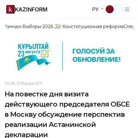
KAZINFORM
РУ
Выборы-2026
Конституционная реформа
Спецп
Тренды:
20:38, 31 Января 2011
На повестке дня визита
действующего председателя ОБСЕ
в Москву обсуждение перспектив
реализации Астанинской
декларации