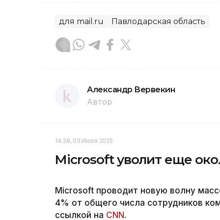
для mail.ru
Павлодарская область
Александр Вервекин
Автор
14:38, 03 Июля 2025
Microsoft уволит еще ок
Microsoft проводит новую волну мас
4% от общего числа сотрудников ком
ссылкой на
CNN
.