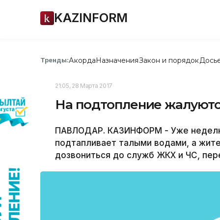
KAZINFORM
Акорда
Назначения
Закон и порядок
Дось
Тренды:
21:05, 28 Марта 2017
На подтопление жалуютс
ПАВЛОДАР. КАЗИНФОРМ - Уже неделю
подтапливает талыми водами, а жите
дозвониться до служб ЖКХ и ЧС, пе