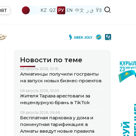
KZ
QZ
РУ
EN
中文
ق ز
ЎЗ
ORT
Новости по теме
08 августа 2026, 10:18
Алматинцы получили госгранты
на запуск новых бизнес-проектов
08 августа 2026, 10:00
Жителя Тараза арестовали за
нецензурную брань в TikTok
08 августа 2026, 09:48
Бесплатная парковка у дома и
поминутная тарификация: в
Алматы введут новые правила