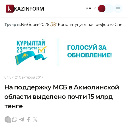
KAZINFORM
РУ
Выборы-2026
Конституционная реформа
Спецп
Тренды:
04:57, 21 Сентября 2017
На поддержку МСБ в Акмолинской
области выделено почти 15 млрд
тенге