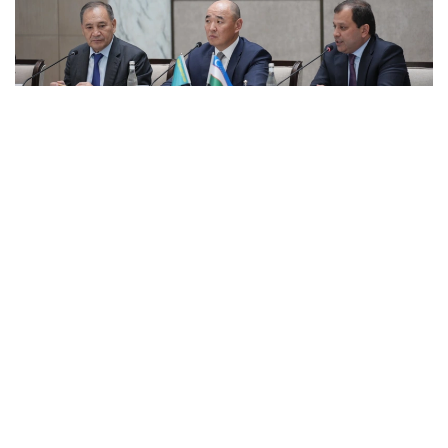
Фото: НПП «Атамекен»
Второй день трехдневного рабочего визита
председателя Президиума — председателя
правления Национальной палаты
предпринимателей РК «Атамекен» Каната
Шарлапаева в Республику Узбекистан был
посвящен развитию прямых связей между
предпринимателями Казахстана и Узбекистана,
расширению инвестиционного сотрудничества,
укреплению производственной кооперации
и поиску новых точек экономического роста.