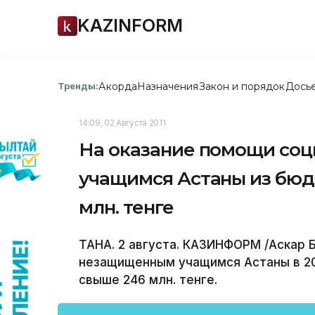
KAZINFORM
Акорда
Назначения
Закон и порядок
Дось
Тренды:
14:09, 02 Августа 2011
На оказание помощи со
учащимся Астаны из бюд
млн. тенге
ТАНА. 2 августа. КАЗИНФОРМ /Аскар 
незащищенным учащимся Астаны в 20
свыше 246 млн. тенге.