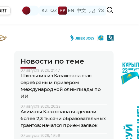
KZ
QZ
РУ
EN
中文
ق ز
ЎЗ
ORT
Новости по теме
07 августа 2026, 21:47
Школьник из Казахстана стал
серебряным призером
Международной олимпиады по
ИИ
07 августа 2026, 20:22
Акиматы Казахстана выделили
более 2,3 тысячи образовательных
грантов: начался прием заявок
07 августа 2026, 19:59