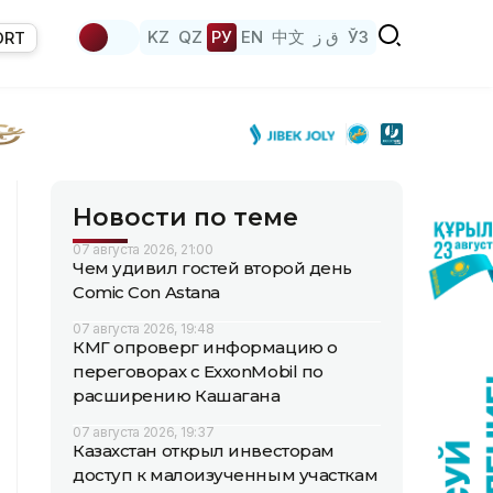
KZ
QZ
РУ
EN
中文
ق ز
ЎЗ
ORT
Новости по теме
07 августа 2026, 21:00
Чем удивил гостей второй день
Comic Con Astana
07 августа 2026, 19:48
КМГ опроверг информацию о
переговорах с ExxonMobil по
расширению Кашагана
07 августа 2026, 19:37
Казахстан открыл инвесторам
доступ к малоизученным участкам