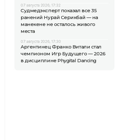
07 августа 2026, 17:32
Судмедэксперт показал все 35
ранений Нурай Серикбай — на
манекене не осталось живого
места
07 августа 2026, 17:30
Аргентинец Франко Витали стал
чемпионом Игр Будущего — 2026
в дисциплине Phygital Dancing