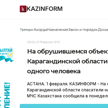
KAZINFORM
Акорда
Назначения
Закон и порядок
Дось
Тренды:
09:00, 01 Февраля 2010
На обрушившемся объект
Карагандинской области
одного человека
АСТАНА. 1 февраля. КАЗИНФОРМ - На
Карагандинской области спасатели н
МЧС Казахстана сообщила в понедель