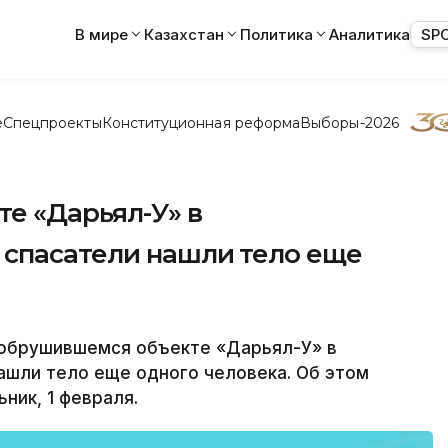
В мире
Казахстан
Политика
Аналитика
SP
е
Спецпроекты
Конституционная реформа
Выборы-2026
е «Дарьял-У» в
 спасатели нашли тело еще
 обрушившемся объекте «Дарьял-У» в
ашли тело еще одного человека. Об этом
ник, 1 февраля.