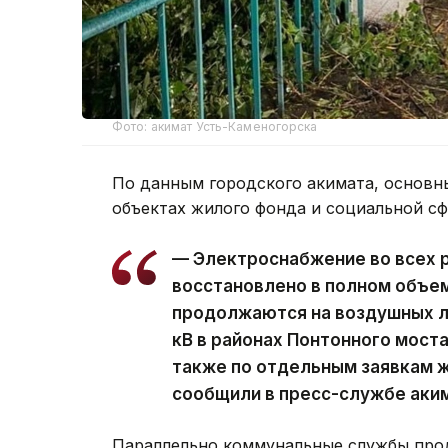
Фото: акимат Усть-Каменогорска
По данным городского акимата, основн
объектах жилого фонда и социальной с
— Электроснабжение во всех 
восстановлено в полном объе
продолжаются на воздушных ли
кВ в районах Понтонного моста
также по отдельным заявкам ж
сообщили в пресс-службе аки
Параллельно коммунальные службы про