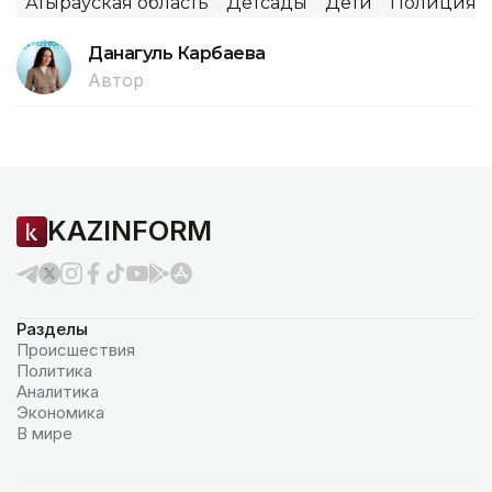
Атырауская область
Детсады
Дети
Полиция
Данагуль Карбаева
Автор
KAZINFORM
Разделы
Происшествия
Политика
Аналитика
Экономика
В мире