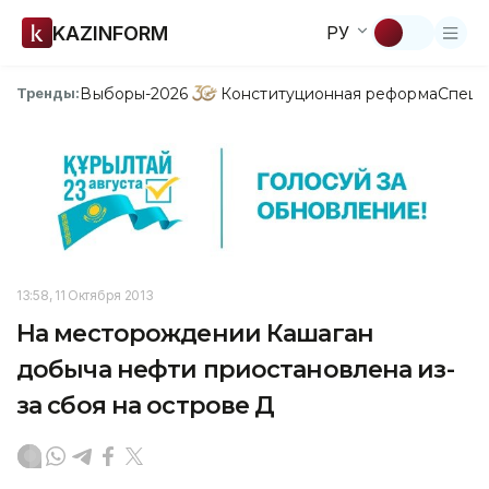
KAZINFORM
РУ
Выборы-2026
Конституционная реформа
Спецп
Тренды:
13:58, 11 Октября 2013
На месторождении Кашаган
добыча нефти приостановлена из-
за сбоя на острове Д