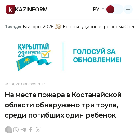
KAZINFORM
РУ
Выборы-2026
Конституционная реформа
Спецп
Тренды:
09:14, 28 Октября 2012
На месте пожара в Костанайской
области обнаружено три трупа,
среди погибших один ребенок