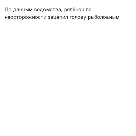
По данным ведомства, ребёнок по
неосторожности зацепил голову рыболовным
крючком. Находившиеся поблизости спасатели,
дежурившие на модульной капсуле, оперативно
оказали пострадавшему первую помощь до
прибытия бригады скорой медицинской помощи.