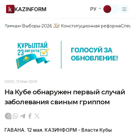
KAZINFORM
РУ
Выборы-2026
Конституционная реформа
Спецп
Тренды:
09:50, 12 Мая 2009
На Кубе обнаружен первый случай
заболевания свиным гриппом
ГАВАНА. 12 мая. КАЗИНФОРМ - Власти Кубы