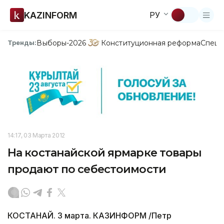
KAZINFORM
РУ
Выборы-2026
Конституционная реформа
Спецп
Тренды:
14:17, 03 Марта 2012
На костанайской ярмарке товары
продают по себестоимости
КОСТАНАЙ. 3 марта. КАЗИНФОРМ /Петр