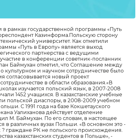
и в рамках государственной программы «Путь
 корреспондент Казинформа.Польскую сторону
технический университет. Как отметили
аммы «Путь в Европу» является выход
тегического партнерства с ведущими
участие в конференции советник-посланник
лан Баймухан отметил, что Соглашение между
 о культурном и научном сотрудничестве было
емя согласовывается новый проект
сотрудничестве в области образования.«В
школах изучается польский язык, в 2007-2008
чали 1452 учащихся. В казахстанские учебные
ели польской диаспоры, в 2008-2009 учебном
льши. С 1991 года на базе Кокшетауского
окана Уалиханова действует отделение
щил М. Баймухан. По его словам, в настоящее
я в различных вузах Польши. «В основном это -
к ? граждане РК не польского происхождения.
тва казахстанских студентов в Польше», -