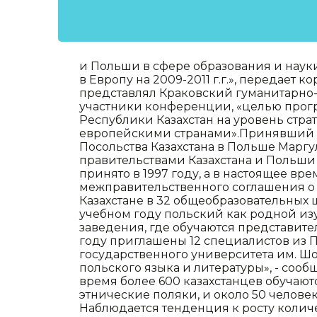
и Польши в сфере образования и наук
в Европу на 2009-2011 г.г.», передает
представлял Краковский гуманитарно-
участники конференции, «целью прогр
Республики Казахстан на уровень стра
европейскими странами».Принявший 
Посольства Казахстана в Польше Маргу
правительствами Казахстана и Польши
принято в 1997 году, а в настоящее вр
межправительственного соглашения о 
Казахстане в 32 общеобразовательных 
учебном году польский как родной изу
заведения, где обучаются представит
году приглашены 12 специалистов из По
государственного университета им. Ш
польского языка и литературы», - сооб
время более 600 казахстанцев обучаютс
этнические поляки, и около 50 челове
Наблюдается тенденция к росту количес