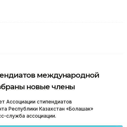
пендиатов международной
збраны новые члены
ет Ассоциации стипендиатов
та Республики Казахстан «Болашак»
сс-служба ассоциации.