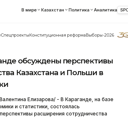
В мире
Казахстан
Политика
Аналитика
SP
е
Спецпроекты
Конституционная реформа
Выборы-2026
анде обсуждены перспективы
тва Казахстана и Польши в
ки
алентина Елизарова/ - В Караганде, на базе
мики и статистики, состоялась
 перспективы расширения сотрудничества