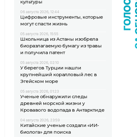
культуры
06 августа 2026, 12:44
Цифровые инструменты, которые
могут спасти жизнь
05 августа 2026, 15:55
Школьница из Астаны изобрела
биоразлагаемую бумагу из травы
и получила патент
05 августа 2026, 02:10
У берегов Турции нашли
крупнейший коралловый лес в
Эгейском море
05 августа 2026, 01:23
Ученые обнаружили следы
древней морской жизни у
Кровавого водопада в Антарктиде
04 августа 2026, 23:59
Китайские ученые создали «ИИ-
биолога» для поиска