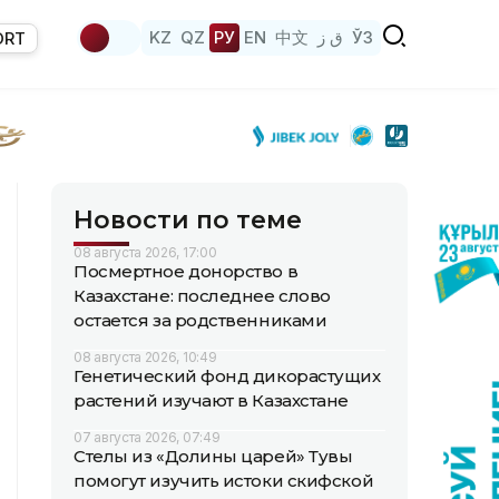
KZ
QZ
РУ
EN
中文
ق ز
ЎЗ
ORT
Новости по теме
08 августа 2026, 17:00
Посмертное донорство в
Казахстане: последнее слово
остается за родственниками
08 августа 2026, 10:49
Генетический фонд дикорастущих
растений изучают в Казахстане
07 августа 2026, 07:49
Стелы из «Долины царей» Тувы
помогут изучить истоки скифской