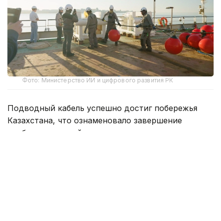
Фото: Министерство ИИ и цифрового развития РК
Подводный кабель успешно достиг побережья
Казахстана, что ознаменовало завершение
наиболее сложной части проекта, реализуемого
компаниями «Казахтелеком» и AzerTelecom
International.
— Новый маршрут Актау — Сумгаит
объединит цифровую инфраструктуру
Казахстана и Азербайджана и станет
прямым высокоскоростным коридором