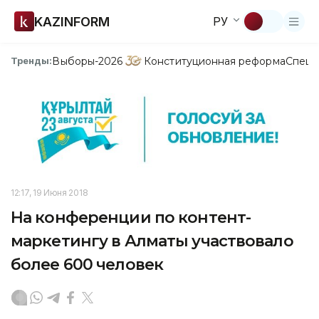
KAZINFORM
РУ
Выборы-2026
Конституционная реформа
Спецп
Тренды:
12:17, 19 Июня 2018
На конференции по контент-
маркетингу в Алматы участвовало
более 600 человек