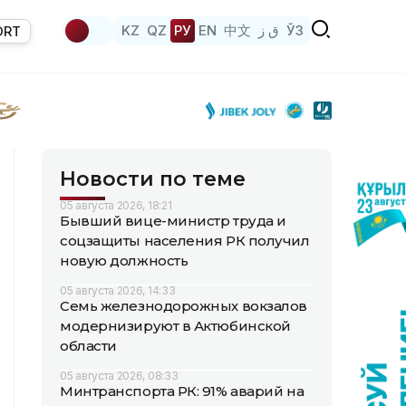
KZ
QZ
РУ
EN
中文
ق ز
ЎЗ
ORT
Новости по теме
05 августа 2026, 18:21
Бывший вице-министр труда и
соцзащиты населения РК получил
новую должность
05 августа 2026, 14:33
Семь железнодорожных вокзалов
модернизируют в Актюбинской
области
05 августа 2026, 08:33
Минтранспорта РК: 91% аварий на