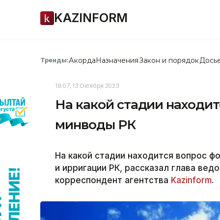
KAZINFORM
Акорда
Назначения
Закон и порядок
Дось
Тренды:
19:07, 13 Октября 2023
На какой стадии находи
минводы РК
На какой стадии находится вопрос 
и ирригации РК, рассказал глава ве
корреспондент агентства
Kazinform
.