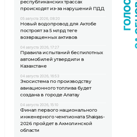
республиканских трассах
происходят из-за нарушений ПДД
05 августа 2026, 08:20
Новый водопровод для Актобе
построят за 5 млрд теңге
возвращенных активов
04 августа 2026, 17:27
Правила испытаний беспилотных
автомобилей утвердили в
Казахстане
04 августа 2026, 16:53
Экосистема по производству
авиационного топлива будет
создана в городе Алатау
04 августа 2026, 15:10
Финал первого национального
инженерного чемпионата Shaiqas-
2026 пройдет в Акмолинской
области