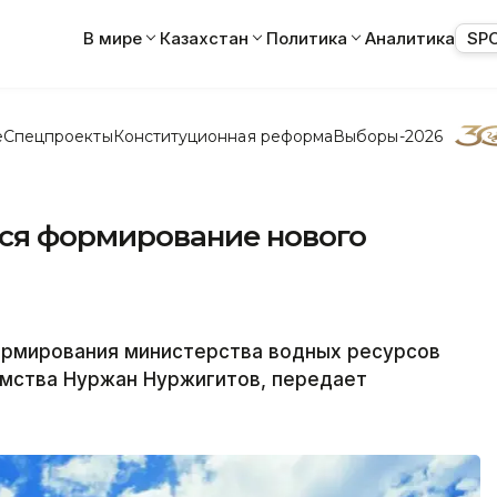
В мире
Казахстан
Политика
Аналитика
SP
е
Спецпроекты
Конституционная реформа
Выборы-2026
тся формирование нового
формирования министерства водных ресурсов
домства Нуржан Нуржигитов, передает