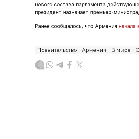
нового состава парламента действующее
президент назначает премьер-министра
Ранее сообщалось, что Армения
начала 
Правительство
Армения
В мире
О
Зарина Жакупова
Автор
21:31, 23 Июля 2026
Правительство РК усили