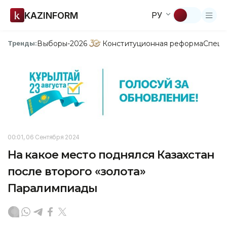
KAZINFORM
РУ
Выборы-2026
Конституционная реформа
Спецп
Тренды:
00:01, 06 Сентября 2024
На какое место поднялся Казахстан
после второго «золота»
Паралимпиады