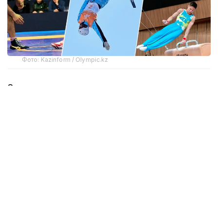
Фото: Kazinform / Olympic.kz
Спортивная гимнастика
Согласно данным, предоставленным РГКП
«Дирекция развития спорта», сборная команда
Казахстана по спортивной гимнастике
на сегодняшний день выступала на 6 проводимых
этапах Кубка мира. Всего 5 спортсменов сборной
команды завоевали 7 золотых, 4 серебряных, 4
бронзовых медалей.
— Результаты на этапах Кубка мира сезона
2025 года в сравнении с предыдущими