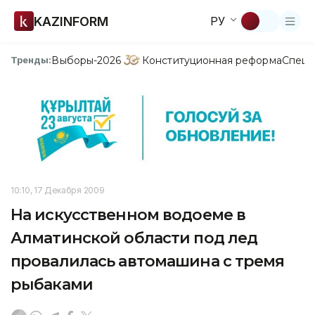
KAZINFORM
РУ
Выборы-2026
Конституционная реформа
Спецп
Тренды:
10:10, 17 Декабря 2009
На искусственном водоеме в
Алматинской области под лед
провалилась автомашина с тремя
рыбаками