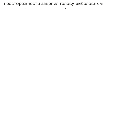
неосторожности зацепил голову рыболовным
крючком. Находившиеся поблизости спасатели,
дежурившие на модульной капсуле, оперативно
оказали пострадавшему первую помощь до
прибытия бригады скорой медицинской помощи.