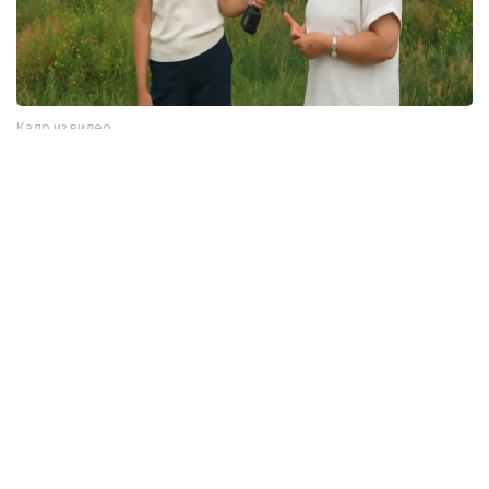
Кадр из видео
Однако, как отмечается в сюжете, далеко не все
жители села знают об этом историческом
наследии. Сегодня многие дома в населенном
пункте пустуют.
— В будущем мы планируем создать здесь
музей под открытым небом. Кроме того,
хотим построить этноаул с юртами. Когда
здесь работали ученые, такой юрточный
городок уже создавался. Тогда
мы привозили школьников, знакомили
их с историческим памятником
и проводили экскурсии, — сообщила