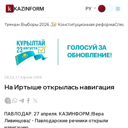
KAZINFORM
РУ
Выборы-2026
Конституционная реформа
Спецп
Тренды:
08:33, 27 Апреля 2009
На Иртыше открылась навигация
ПАВЛОДАР. 27 апреля. КАЗИНФОРМ /Вера
Ливинцова/ - Павлодарские речники открыли
навигацию,