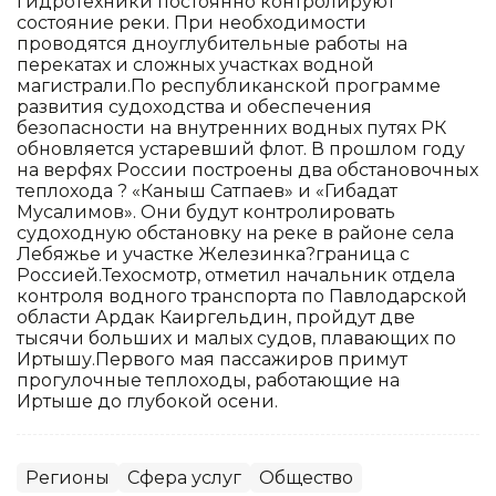
гидротехники постоянно контролируют
состояние реки. При необходимости
проводятся дноуглубительные работы на
перекатах и сложных участках водной
магистрали.По республиканской программе
развития судоходства и обеспечения
безопасности на внутренних водных путях РК
обновляется устаревший флот. В прошлом году
на верфях России построены два обстановочных
теплохода ? «Каныш Сатпаев» и «Гибадат
Мусалимов». Они будут контролировать
судоходную обстановку на реке в районе села
Лебяжье и участке Железинка?граница с
Россией.Техосмотр, отметил начальник отдела
контроля водного транспорта по Павлодарской
области Ардак Каиргельдин, пройдут две
тысячи больших и малых судов, плавающих по
Иртышу.Первого мая пассажиров примут
прогулочные теплоходы, работающие на
Иртыше до глубокой осени.
Регионы
Сфера услуг
Общество